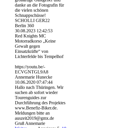
danke an die Fotografin für
die vielen schönen
Schnappschüsse!
SCHOLLI GER22
Berlin 360
30.08.2023
12:42:53
Red Knights MC
Motorradkorso „Keine
Gewalt gegen
Einsatzkräfte“ von
Lichterfelde bis Tempelhof
https:­//­youtu.­be/­
ECVGNTGL9A8
Annemarie Hunecke
10.06.2020
07:47:44
Hallo nach Thüringen. Wir
suchen ab sofort wieder
Tourenguides zur
Durchführung des Projektes
www.Benefiz-Biker.de.
Meldungen bitte an
auszeit2019@gmx.de
Gruß Annemarie